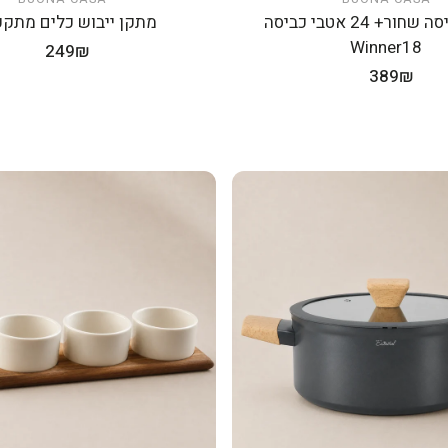
הוספה לעגלה
הוספה לעגלה
מתקן כביסה שחור+ 24 אטבי כביסה
מתקן ייבוש כלים מתקפל
Winner18
מחיר
249₪
מחיר
389₪
רגיל
רגיל