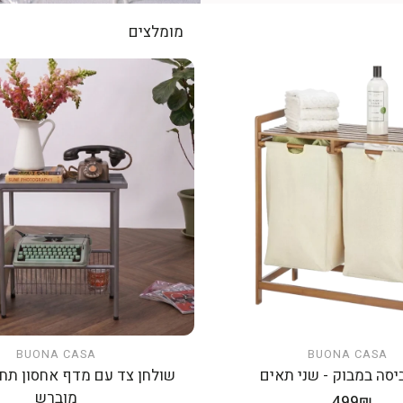
מומלצים
BUONA CASA
BUONA CASA
הוספה לעגלה
הוספה לעגלה
יסה במבוק - שני תאים
שולחן צד עם מדף אחסון תחת
מוברש
מחיר
499₪