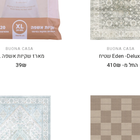
BUONA CASA
BUONA CASA
הוספה לעגלה
הוספה לעגלה
Eden -Delu שטיח
מארז שקיות אשפה XL
מחיר
החל מ- 410₪
מחיר
39₪
רגיל
רגיל