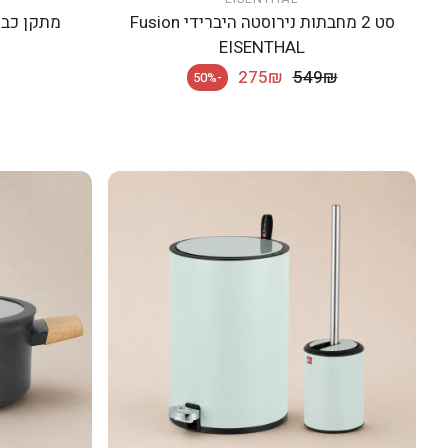
הוספה לעגלה
סט 2 מחבתות נירוסטה היברידי Fusion
EISENTHAL
מחיר רגיל
275₪
549₪
-50%
מחיר מבצע