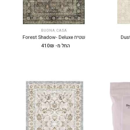
BUONA CASA
הוספה לעגלה
שטיח Forest Shadow- Deluxe
מחיר
החל מ- 410₪
רגיל