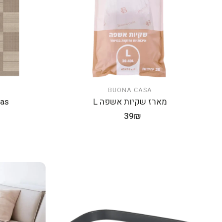
BUONA CASA
הוספה לעגלה
מארז שקיות אשפה L
vas
מחיר
39₪
רגיל