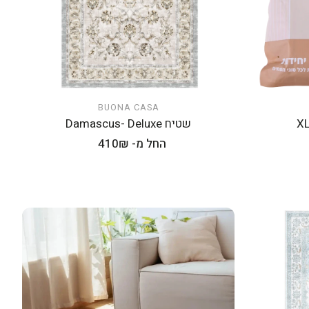
BUONA CASA
הוספה לעגלה
שטיח Damascus- Deluxe
מחיר
החל מ- 410₪
רגיל