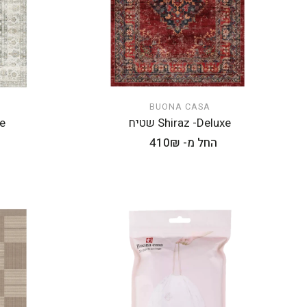
BUONA CASA
הוספה לעגלה
Shiraz -Deluxe שטיח
xe
מחיר
החל מ- 410₪
רגיל