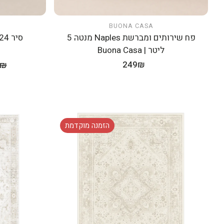
BUONA CASA
הוספה לעגלה
פח שירותים ומברשת Naples מנטה 5
ליטר | Buona Casa
מחיר
249₪
9₪
מחיר מ
רגיל
הזמנה מוקדמת