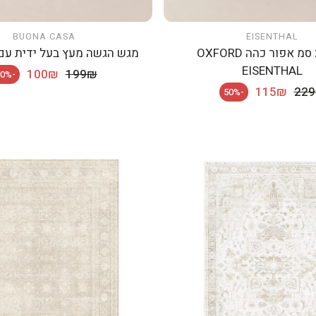
BUONA CASA
EISENTHAL
הוספה לעגלה
הוספה לעגלה
סיר 24 סמ אפור כהה OXFORD
מגש הגשה מעץ בעל ידית עם 3 קעריו
EISENTHAL
מחיר רגיל
100₪
199₪
-50%
מחיר מבצע
מחיר רגיל
115₪
22
-50%
בצע