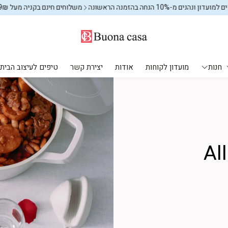
הזמנה הראשונה
משלוחים חינם בקניה מעל 599₪
מצטרפים למועדון 
חנות
מועדון לקוחות
אודות
יצירת קשר
טיפים לעיצוב הבית
מקלחת ושירותים
עיצוב הבית
יחים
מוצרי חשמל
אחסון וארגון
פחים לשירותים
אחסון וארגון
אחסון וארגון
שטיחים
Al
שטיחי ילדים
מתקני כביסה