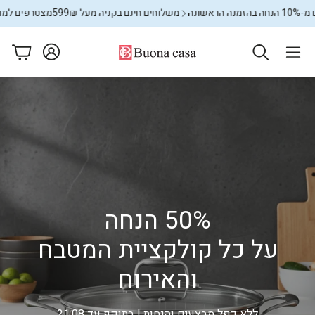
משלוחים חינם בקניה מעל 599₪
מצטרפים למועדון ונהנים מ-10% הנחה בהזמנה הראשונה
עגלה
ם
מתקני כביסה
שטיחים
50% הנחה
על כל קולקציית המטבח
והאירוח
ללא כפל מבצעים והנחות | בתוקף עד 21.08