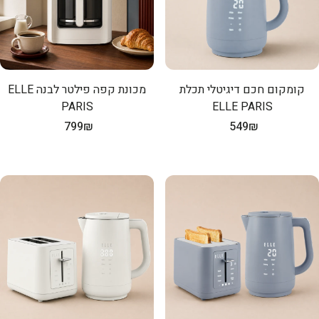
קומקום חכם דיגיטלי תכלת
מכונת קפה פילטר לבנה ELLE
PARIS
ELLE PARIS
מחיר
549₪
מחיר
799₪
רגיל
רגיל