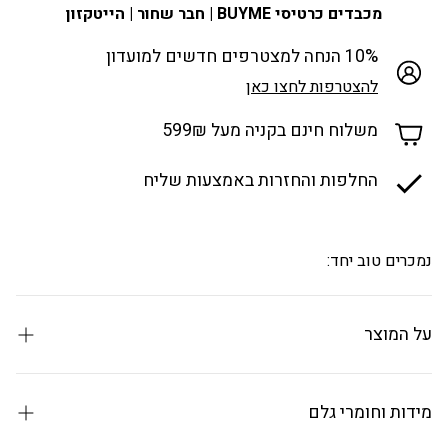
מכבדים כרטיסי BUYME | חבר שחור | הייטקזון
10% הנחה למצטרפים חדשים למועדון
להצטרפות לחצו כאן
משלוח חינם בקניה מעל 599₪
החלפות והחזרות באמצעות שליח
נמכרים טוב יחד:
על המוצר
באנדל טוסטר דיגיטלי + מכונת אספרסו
מידות וחומרי גלם
ELLE Panache – בוקר של סטייל פריזאי