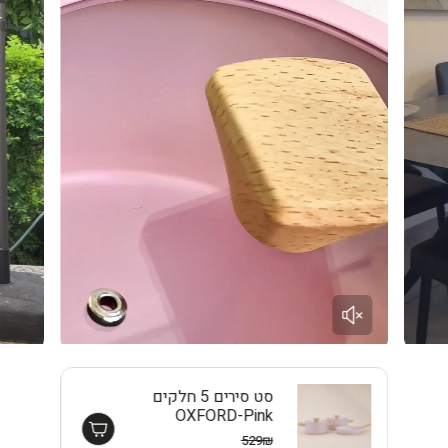
סט סירים 5 חלקים
OXFORD-Pink
EISENTHAL
529₪