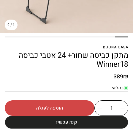
9
/
1
BUONA CASA
מתקן כביסה שחור+ 24 אטבי כביסה
Winner18
מחיר
389₪
רגיל
במלאי
הוספה לעגלה
קנה עכשיו