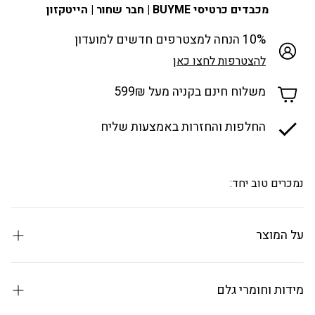
מכבדים כרטיסי BUYME | חבר שחור | הייטקזון
10% הנחה למצטרפים חדשים למועדון
להצטרפות לחצו כאן
משלוח חינם בקניה מעל 599₪
החלפות והחזרות באמצעות שליח
נמכרים טוב יחד:
על המוצר
מתקן כביסה מתקפל וחזק במיוחד
מבית Casasi האוסטרית עבור Buona casa
מידות וחומרי גלם