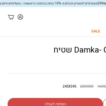
ים למועדון ונהנים מ-10% הנחה בהזמנה הראשונה
משלוחים חינם בקניה מעל 99₪
עגלה
SALE
Damka שטיח
כל החנות
באנדלים
245X345
200X300
16
הוספה לעגלה