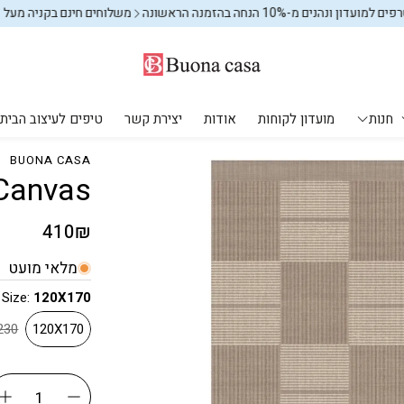
מ-10% הנחה בהזמנה הראשונה
משלוחים חינם בקניה מעל 599₪
מצטרפ
חנות
מועדון לקוחות
אודות
יצירת קשר
טיפים לעיצוב הבית
BUONA CASA
- Canvas
מקלחת ושירותים
עיצוב הבית
יחים
מוצרי חשמל
אחסון וארגון
פחים לשירותים
אחסון וארגון
מחיר
410₪
רגיל
אחסון וארגון
שטיחים
מלאי מועט
שטיחי ילדים
Size:
120X170
מתקני כביסה
0X230
120X170