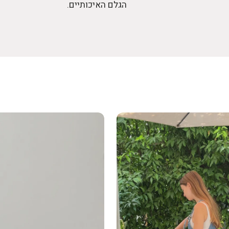
הגלם האיכותיים.
נטי-החלקה לשמירה על יציבות ובטיחות
? תיאום משלוח חוזר יתבצע בתשלום נוסף.
ך ורק עבור מוצרים שלא נעשה בהם שימוש, באריזתם
פגם.
 בלבד, ייתכנו הבדלי גוון קלים בין התמונות לבין המוצר
צע לאמצעי התשלום המקורי בלבד, בהתאם ללוחות הזמנים
אי.
ה יחויב הלקוח בדמי ביטול של
5% ממחיר המוצר או 100 ₪
ביניהם
.
מי משלוח ודמי החזרה.