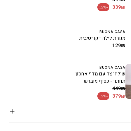
מחיר רגיל
339₪
-15%
BUONA CASA
מנורת לילה דקורטיבית
129₪
מחיר
רגיל
BUONA CASA
שולחן צד עם מדף אחסון
תחתון - כסוף מוברש
מחיר מבצע
449₪
מחיר רגיל
379₪
-15%