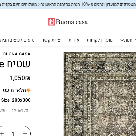
נהנים מ-10% הנחה בהזמנה הראשונה
משלוחים חינם בקניה מעל 599₪
חנות
מועדון לקוחות
אודות
יצירת קשר
טיפים לעיצוב הבית
BUONA CASA
שטיח Forest Shadow- Deluxe
מקלחת ושירותים
עיצוב הבית
יחים
מוצרי חשמל
אחסון וארגון
פחים לשירותים
אחסון וארגון
מחיר
1,050₪
רגיל
אחסון וארגון
שטיחים
מלאי מועט
שטיחי ילדים
Size:
200x300
מתקני כביסה
60x230
120x170