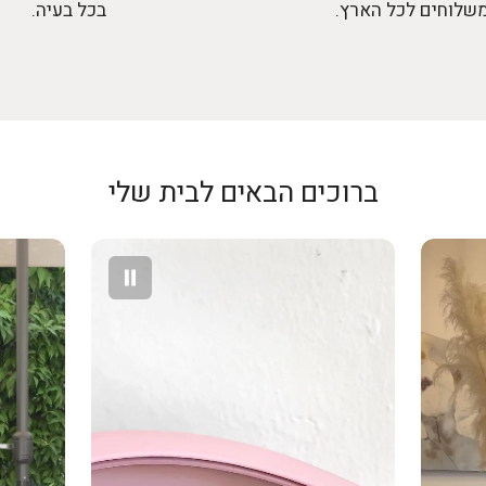
כספי
.
שלוחים לכל הארץ.
בכל בעיה.
* גב השטיח: א
לא הייתם בבית
ההחזר יתבצע א
המקורית וללא 
התמונות להמחשה
החזר כספי יבו
בפועל
של חברת האשר
בגין ביטול עסק
– לפי הנמוך מ
ברוכים הבאים לבית שלי
אין החזר על ד