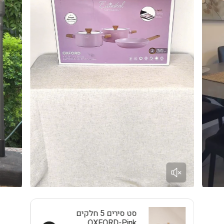
מתאים לבישול מרקים, פסטה, אורז, קטניות ותבשילים לזוג עד
משפחה קטנה. לכמויות גדולות יותר — מומלץ סיר 28 ס"מ.
❓ האם מתאים לאינדוקציה?
כן. תחתית פלדת האל חלד מתאימה במלואה לאינדוקציה, גז,
חשמל וקרמי.
❓ האם ניתן לשים בתנור?
כן — ללא מכסה עד 220°C, עם מכסה עד 180°C.
❓ האם הציפוי בטוח לבריאות?
ציפוי ILAG ULTIMATE הוא ציפוי Non-Stick ללא PFOA, בטוח
לשימוש יומיומי ומאושר לתקנים אירופאיים.
סדרת Crown של Eisenthal עבור Buona Casa — כי בישול טוב
מתחיל בכלים הנכונים.
סט סירים 5 חלקים
OXFORD-Pink