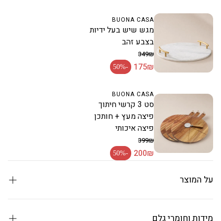
BUONA CASA
מגש שיש בעל ידיות
בצבע זהב
349₪
175₪
מחיר רגיל
-50%
מחיר מבצע
BUONA CASA
סט 3 קרשי חיתוך
פיצה מעץ + חותכן
פיצה איכותי
399₪
200₪
מחיר רגיל
-50%
מחיר מבצע
על המוצר
סיר Crown 24 ס"מ — הסדרה המלכותית
מידות וחומרי גלם