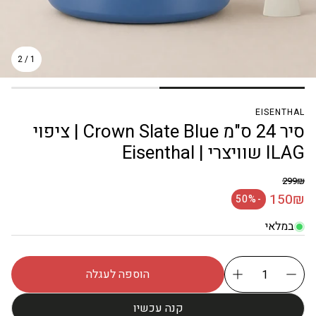
2
/
1
EISENTHAL
סיר 24 ס"מ Crown Slate Blue | ציפוי
ILAG שוויצרי | Eisenthal
299₪
מחיר רגיל
150₪
-50%
מחיר מבצע
במלאי
הוספה לעגלה
קנה עכשיו