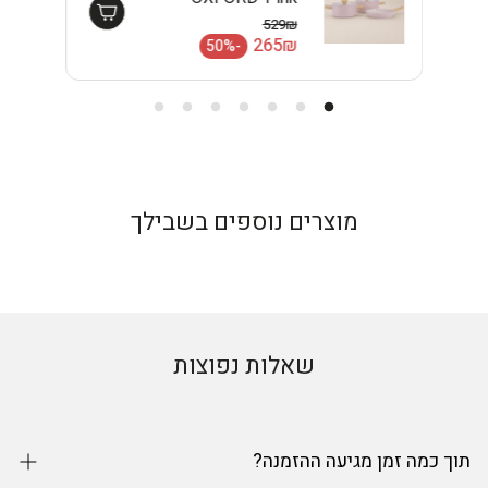
EISENTHAL
529₪
מחיר רגיל
265₪
-50%
מחיר מבצע
מוצרים נוספים בשבילך
שאלות נפוצות
תוך כמה זמן מגיעה ההזמנה?