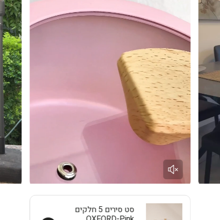
מתאים לבישול מרקים, פסטה, אורז, קטניות ותבשילים לזוג עד
משפחה קטנה. לכמויות גדולות יותר — מומלץ סיר 28 ס"מ.
❓ האם מתאים לאינדוקציה?
כן. תחתית פלדת האל חלד מתאימה במלואה לאינדוקציה, גז,
חשמל וקרמי.
❓ האם ניתן לשים בתנור?
כן — ללא מכסה עד 220°C, עם מכסה עד 180°C.
❓ האם הציפוי בטוח לבריאות?
ציפוי ILAG ULTIMATE הוא ציפוי Non-Stick ללא PFOA, בטוח
לשימוש יומיומי ומאושר לתקנים אירופאיים.
סדרת Crown של Eisenthal עבור Buona Casa — כי בישול טוב
מתחיל בכלים הנכונים.
סט סירים 5 חלקים
OXFORD-Pink