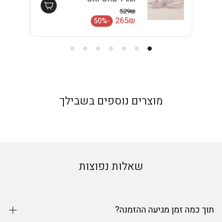
EISENTHAL
529₪
מחיר רגיל
265₪
-50%
מחיר מבצע
מוצרים נוספים בשבילך
שאלות נפוצות
תוך כמה זמן מגיעה ההזמנה?