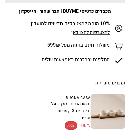
מכבדים כרטיסי BUYME | חבר שחור | הייטקזון
10% הנחה למצטרפים חדשים למועדון
להצטרפות לחצו כאן
משלוח חינם בקניה מעל 599₪
החלפות והחזרות באמצעות שליח
נמכרים טוב יחד:
BUONA CASA
מגש הגשה מעץ בעל
ידית עם 3 קעריות
199₪
100₪
מחיר רגיל
-50%
מחיר מבצע