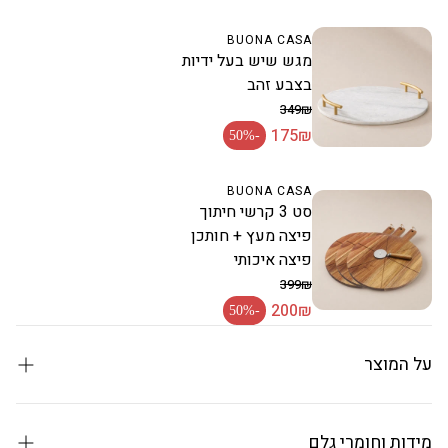
BUONA CASA
מגש שיש בעל ידיות
בצבע זהב
349₪
175₪
מחיר רגיל
-50%
מחיר מבצע
BUONA CASA
סט 3 קרשי חיתוך
פיצה מעץ + חותכן
פיצה איכותי
399₪
200₪
מחיר רגיל
-50%
מחיר מבצע
על המוצר
סיר Crown 24 ס"מ — הסדרה המלכותית
מידות וחומרי גלם