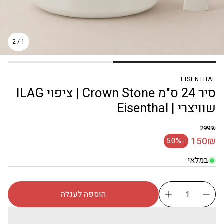
2
/
1
EISENTHAL
סיר 24 ס"מ Crown Stone | ציפוי ILAG
שוויצרי | Eisenthal
299₪
מחיר רגיל
150₪
-50%
מחיר מבצע
במלאי
הוספה לעגלה