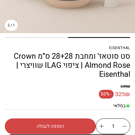
2
/
1
EISENTHAL
סט סוטאז' ומחבת 28+28 ס"מ Crown
Almond Rose | ציפוי ILAG שוויצרי |
Eisenthal
649₪
מחיר רגיל
325₪
-50%
מחיר מבצע
במלאי
הוספה לעגלה