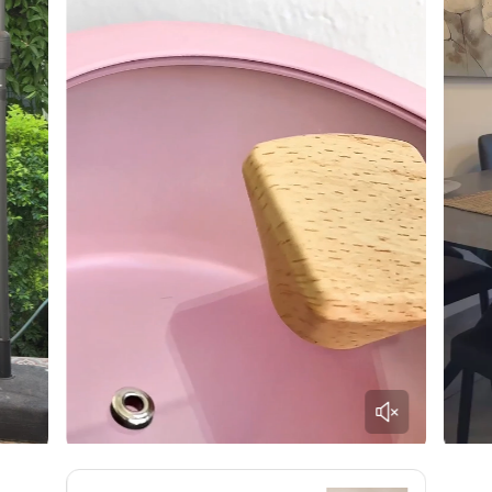
תאימות:
גז / חשמל / קרמי / אינדוקציה
גוון:
Almond Rose — ורוד-שקד עדין
שאלות נפוצות
❓ מה ההבדל בין סוטאז' למחבת?
סוטאז' הוא מחבת עמוקה עם דפנות גבוהות — מתאים לרטבים,
תבשילים, בישול עם נוזלים. המחבת שטוחה יותר — מתאימה
לטיגון יבש, צליה וסטייקים.
❓ האם מתאים לאינדוקציה?
כן. תחתית פלדת האל חלד מתאימה במלואה לאינדוקציה, גז,
חשמל וקרמי.
❓ האם ניתן לשים בתנור?
כן — ללא מכסה עד 220°C, עם מכסה עד 180°C.
❓ איך מנקים?
מים חמים ומעט נוזל כלים, ספוג רך. אין לשפשף עם ספוגים
שוחקים.
סדרת Crown של Eisenthal עבור Buona Casa — כי בישול טוב