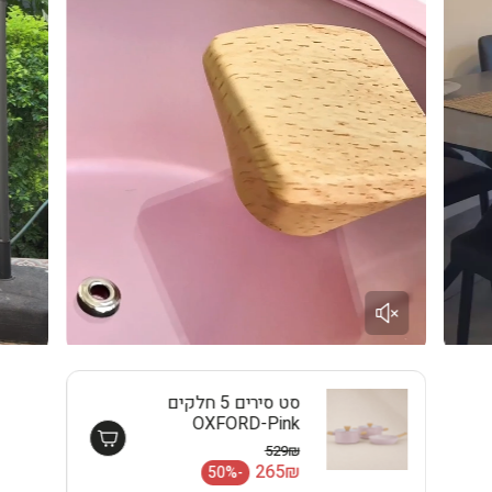
סט סירים 5 חלקים
OXFORD-Pink
EISENTHAL
529₪
מחיר רגיל
265₪
-50%
מחיר מבצע