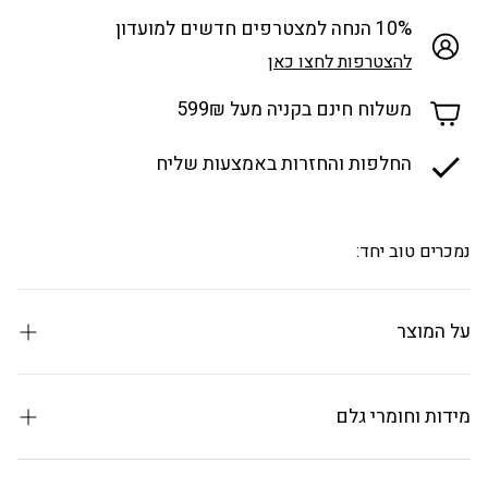
10% הנחה למצטרפים חדשים למועדון
להצטרפות לחצו כאן
משלוח חינם בקניה מעל 599₪
החלפות והחזרות באמצעות שליח
נמכרים טוב יחד:
על המוצר
הכירו את השילוב המושלם בין עולם האופנה הצרפתי לבין חוויית
הקפה האיטלקית. מכונת האספרסו מסדרת
Panache
של המותג
מידות וחומרי גלם
הבינלאומי
ELLE
היא הרבה מעבר למכונת קפה – היא הצהרה
עיצובית שתהפוך את המטבח שלך לסטודיו מלא בסטייל.
תאימות: קפה טחון / פודים / קפסולות נספרסו (מתאם כלול).