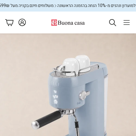
-10% הנחה בהזמנה הראשונה
משלוחים חינם בקניה מעל 599₪
מצטרפ
עגלה
ם
מתקני כביסה
שטיחים