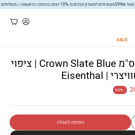
5
מצטרפים למועדון ונהנים מ-10% הנחה בהזמנה הראשונה
משלוחים חינם בק
עגלה
SALE
סיר 28 ס"מ Crown Slate Blue | ציפוי
כל החנות
באנדלים
2
-50%
הוספה לעגלה