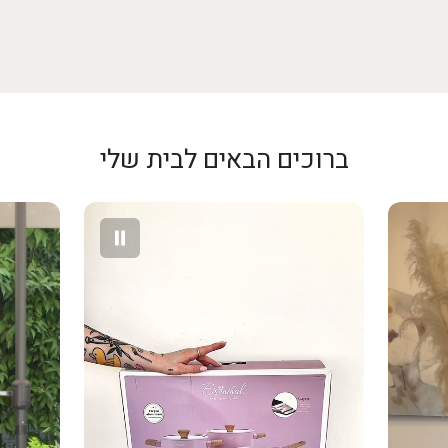
מפרט טכני
ההחזר יתבצע א
המקורית וללא 
סוג:
סיר
החזר כספי יבו
של חברת האשר
קוטר:
28 ס"מ — מתאים לארוחות משפחתיות
בגין ביטול עסק
חומר:
אלומי
– לפי הנמוך מ
ברוכים הבאים לבית שלי
ציפוי:
ILAG ULTIMATE Non-Stick (שוויץ)
אין החזר על ד
ידיות:
פלדת 
עמידות בתנ
תאימות:
גז
גוון:
Slate Blue — כחול-אפור מעודן
שאלות נפוצו
❓ מה ההבדל בין סיר 24 ל
סיר 28 ס
המשפחה. סיר 24 ס"מ מתאים לזוג עד משפחה קטנה.