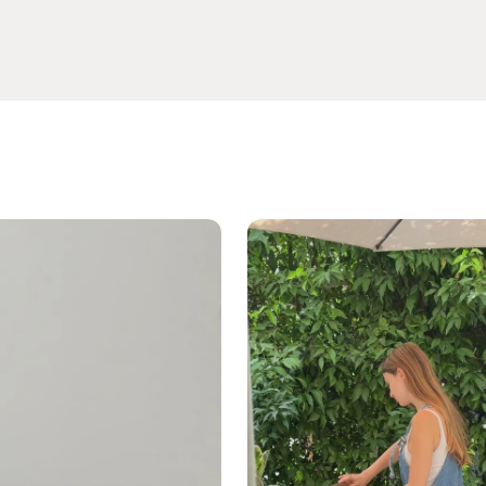
ך ורק עבור מוצרים שלא נעשה בהם שימוש, באריזתם
פגם.
צע לאמצעי התשלום המקורי בלבד, בהתאם ללוחות הזמנים
אי.
ה יחויב הלקוח בדמי ביטול של
5% ממחיר המוצר או 100 ₪
ניום טהור + תחתית פלדת אל חלד
ביניהם
.
מי משלוח ודמי החזרה.
אל חלד, גוון זהב מוברש
ור:
עד 220°C (ללא מכסה), עד 180°C (עם מכסה)
 / חשמל / קרמי / אינדוקציה
ת
סיר 28 ס"מ?
"מ מיועד לארוחות משפחתיות גדולות — מרק, פסטה, תבשיל לכל