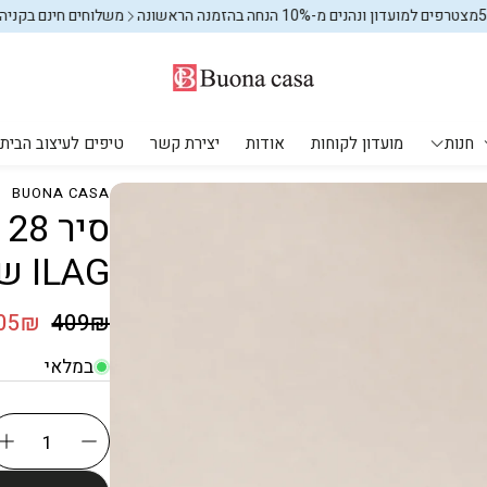
ים למועדון ונהנים מ-10% הנחה בהזמנה הראשונה
משלוחים חינם בקניה מעל 99₪
חנות
מועדון לקוחות
אודות
יצירת קשר
טיפים לעיצוב הבית
BUONA CASA
מקלחת ושירותים
עיצוב הבית
יחים
מוצרי חשמל
אחסון וארגון
ILAG שוויצרי | Eisenthal
פחים לשירותים
אחסון וארגון
אחסון וארגון
שטיחים
מחיר רגיל
05₪
409₪
מחיר מבצע
שטיחי ילדים
במלאי
מתקני כביסה