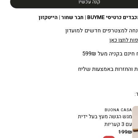
קנה עכשיו
ים כרטיסי BUYME | חבר שחור | הייטקזון
ות לחצו כאן
ינם בקניה מעל 599₪
 והחזרות באמצעות שליח
:
BUONA CASA
מגש הגשה מעץ בעל ידית
עם 3 קעריות
מחיר מבצע
199₪