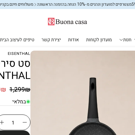
ן ונהנים מ-10% הנחה בהזמנה הראשונה
משלוחים חינם בקניה מעל 599₪
חנות
מועדון לקוחות
אודות
יצירת קשר
טיפים לעיצוב הבית
EISENTHAL
מקלחת ושירותים
עיצוב הבית
יחים
מוצרי חשמל
אחסון וארגון
ENTHAL
פחים לשירותים
אחסון וארגון
אחסון וארגון
שטיחים
מחיר רג
0₪
1,299₪
מחיר מבצע
שטיחי ילדים
במלאי
מתקני כביסה