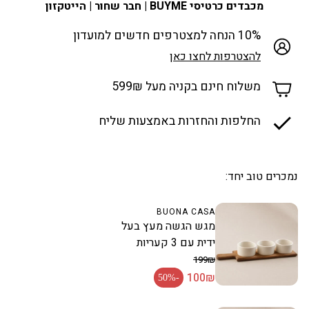
מכבדים כרטיסי BUYME | חבר שחור | הייטקזון
10% הנחה למצטרפים חדשים למועדון
להצטרפות לחצו כאן
משלוח חינם בקניה מעל 599₪
החלפות והחזרות באמצעות שליח
נמכרים טוב יחד:
BUONA CASA
מגש הגשה מעץ בעל
ידית עם 3 קעריות
199₪
100₪
מחיר רגיל
-50%
מחיר מבצע