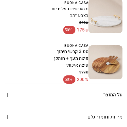
BUONA CASA
מגש שיש בעל ידיות
בצבע זהב
349₪
175₪
מחיר רגיל
-50%
מחיר מבצע
BUONA CASA
סט 3 קרשי חיתוך
פיצה מעץ + חותכן
פיצה איכותי
399₪
200₪
מחיר רגיל
-50%
מחיר מבצע
על המוצר
סיר 20 ס״מ בעל עיצוב וינטג׳ ייחודי עם מכסה תואם
מידות וחומרי גלם
יציקת אלומיניום רב שכבתית איכותית