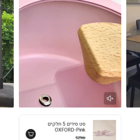
סט סירים 5 חלקים
OXFORD-Pink
EISENTHAL
529₪