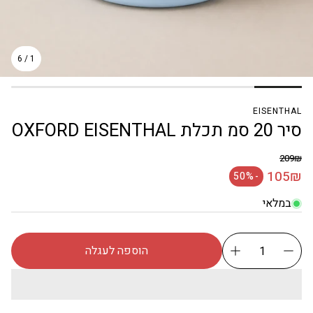
6
/
1
EISENTHAL
סיר 20 סמ תכלת OXFORD EISENTHAL
209₪
מחיר רגיל
105₪
-50%
מחיר מבצע
במלאי
הוספה לעגלה