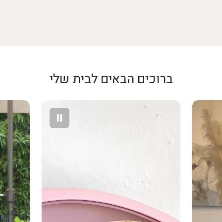
ההחזר יתבצע א
סיר 20 ס״מ
המקורית וללא 
סיר 2.78L
החזר כספי יבו
של חברת האשר
מכסה תואם
בגין ביטול עסק
– לפי הנמוך מ
ברוכים הבאים לבית שלי
אין החזר על ד