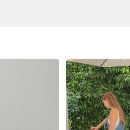
ך ורק עבור מוצרים שלא נעשה בהם שימוש, באריזתם
פגם.
צע לאמצעי התשלום המקורי בלבד, בהתאם ללוחות הזמנים
אי.
ה יחויב הלקוח בדמי ביטול של
5% ממחיר המוצר או 100 ₪
ביניהם
.
מי משלוח ודמי החזרה.