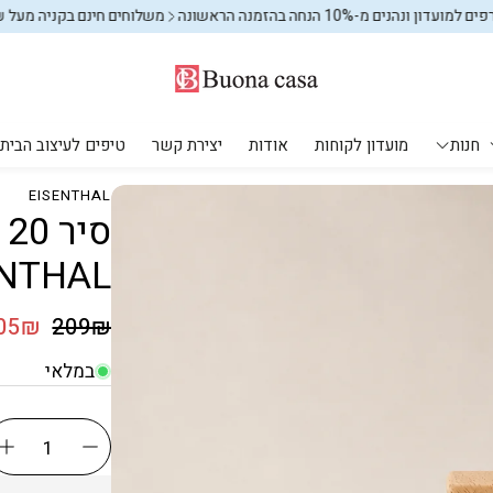
1 הנחה בהזמנה הראשונה
משלוחים חינם בקניה מעל 599₪
מצטרפים ל
חנות
מועדון לקוחות
אודות
יצירת קשר
טיפים לעיצוב הבית
EISENTHAL
מקלחת ושירותים
עיצוב הבית
יחים
מוצרי חשמל
אחסון וארגון
ENTHAL
פחים לשירותים
אחסון וארגון
אחסון וארגון
שטיחים
מחיר רגיל
05₪
209₪
מחיר מבצע
שטיחי ילדים
במלאי
מתקני כביסה