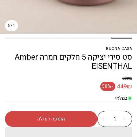
6
/
1
BUONA CASA
סט סירי יציקה 5 חלקים חמרה Amber
EISENTHAL
899₪
מחיר רגיל
449₪
-50%
מחיר מבצע
במלאי
הוספה לעגלה