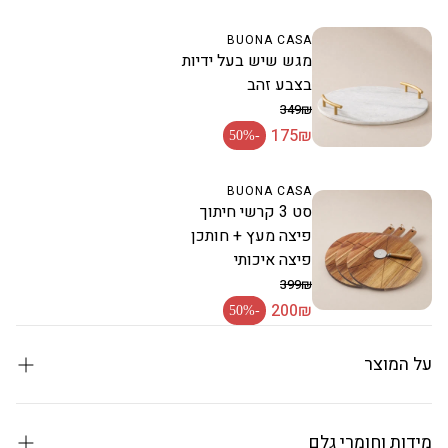
BUONA CASA
מגש שיש בעל ידיות
בצבע זהב
349₪
175₪
מחיר רגיל
-50%
מחיר מבצע
BUONA CASA
סט 3 קרשי חיתוך
פיצה מעץ + חותכן
פיצה איכותי
399₪
200₪
מחיר רגיל
-50%
מחיר מבצע
על המוצר
סט יציקה כפרי קלאסי עם ביצועים מודרניים
סירי הקדירה מסדרת AMBER מבית Buona Casa נוצרו עבור מי
מידות וחומרי גלם