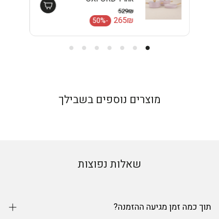
EISENTHAL
529₪
מחיר רגיל
265₪
-50%
מחיר מבצע
מוצרים נוספים בשבילך
שאלות נפוצות
תוך כמה זמן מגיעה ההזמנה?