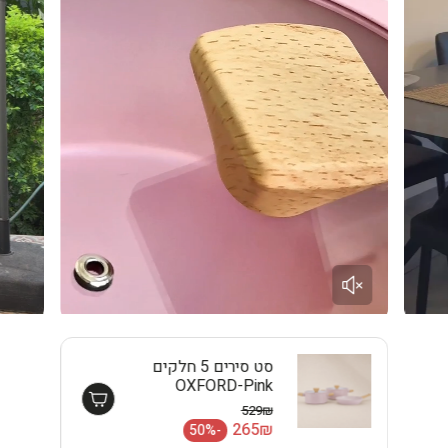
סט סירים 5 חלקים
OXFORD-Pink
EISENTHAL
529₪
מחיר רגיל
265₪
-50%
מחיר מבצע