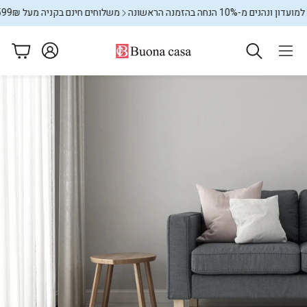
-10% הנחה בהזמנה הראשונה
משלוחים חינם בקניה מעל 599₪
מצטרפ
עגלה
ם
מתקני כביסה
שטיחים