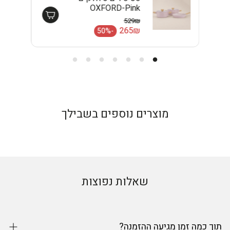
OXFORD-Pink
EISENTHAL
529₪
מחיר רגיל
265₪
-50%
מחיר מבצע
מוצרים נוספים בשבילך
שאלות נפוצות
תוך כמה זמן מגיעה ההזמנה?