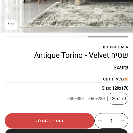
3
/
1
BUONA CASA
שטיח Antique Torino - Velvet
מחיר
349₪
רגיל
מלאי מועט
Size:
120x170
200x300
160x230
120x170
הוספה לעגלה