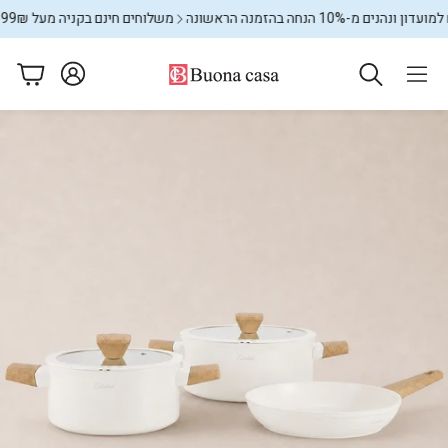
-10% הנחה בהזמנה הראשונה
משלוחים חינם בקניה מעל 599₪
מצטרפ
עגלה
ם
מתקני כביסה
שטיחים