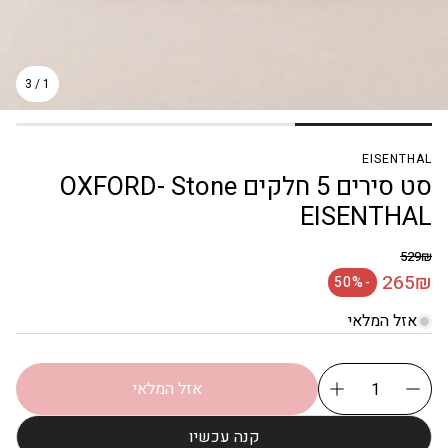
3
/
1
EISENTHAL
סט סירים 5 חלקים OXFORD- Stone
EISENTHAL
529₪
מחיר רגיל
265₪
-50%
מחיר מבצע
אזל המלאי
אזל המלאי
קנה עכשיו