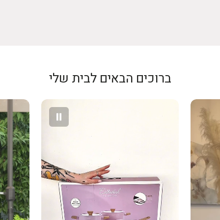
ההחזר יתבצע א
מחבת 24 ס״מ
המקורית וללא 
החזר כספי יבו
סיר 24 ס״מ 4.45L
של חברת האשר
סיר 20 ס״מ 2.78L
בגין ביטול עסק
2 מכסים תואמים
– לפי הנמוך מ
ברוכים הבאים לבית שלי
אין החזר על ד