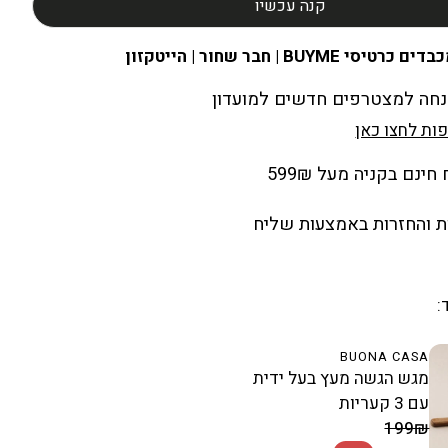
קנה עכשיו
ים כרטיסי BUYME | חבר שחור | הייטקזון
ות לחצו כאן
ינם בקניה מעל 599₪
 והחזרות באמצעות שליח
:
BUONA CASA
מגש הגשה מעץ בעל ידית
עם 3 קעריות
מחיר מבצע
199₪