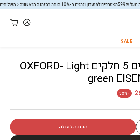
59
מצטרפים למועדון ונהנים מ-10% הנחה בהזמנה הראשונה
משלוחים חינם ב
עגלה
SALE
סט סירים 5 חלקים OXFORD- Light
כל החנות
באנדלים
green EIS
2
-50%
הוספה לעגלה