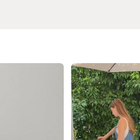
ך ורק עבור מוצרים שלא נעשה בהם שימוש, באריזתם
פגם.
צע לאמצעי התשלום המקורי בלבד, בהתאם ללוחות הזמנים
אי.
ה יחויב הלקוח בדמי ביטול של
5% ממחיר המוצר או 100 ₪
ביניהם
.
מי משלוח ודמי החזרה.