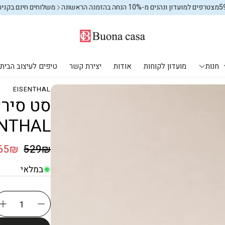
רפים למועדון ונהנים מ-10% הנחה בהזמנה הראשונה
משלוחים חינם בקניה מעל 9₪
חנות
מועדון לקוחות
אודות
יצירת קשר
טיפים לעיצוב הבית
EISENTHAL
מקלחת ושירותים
עיצוב הבית
יחים
מוצרי חשמל
אחסון וארגון
ENTHAL
פחים לשירותים
אחסון וארגון
אחסון וארגון
שטיחים
מחיר רגיל
65₪
529₪
מחיר מבצע
שטיחי ילדים
במלאי
מתקני כביסה