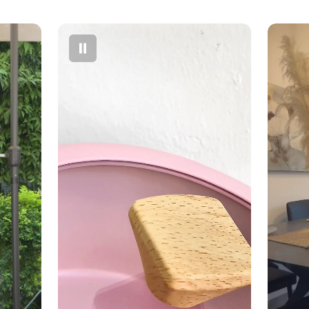
מנגנון:
לחצן
גב הפח:
שטו
שקיות:
מתאים
שאלות נפוצו
❓ איזה גודל 
שקיות 30–35 ליטר הנמכרות בכל סופרמרקט בישראל.
❓ האם מתאים 
בהחלט — הסגי
עם ילדים.
❓ איך מנקים?
מטלית לחה בלב
❓ האם ניתן ל
כן — הרגליים נ
התמונות להמחשה
בפועל.