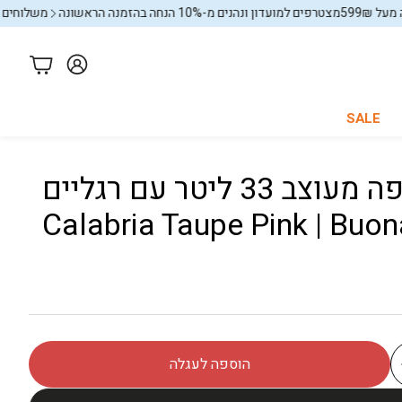
מצטרפים למועדון ונהנים מ-10% הנחה בהזמנה הראשונה
משלוחים חינם בקניה 
עגלה
SALE
פח אשפה מעוצב 33 ליטר עם רגליים
כל החנות
באנדלים
Calabria Taupe Pink | Buo
הוספה לעגלה