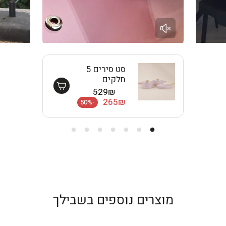
סט סירים 5
חלקים
OXFORD-Pink
בצע
מחיר מבצע
529₪
EISENTHAL
מחיר רגיל
265₪
-50%
מוצרים נוספים בשבילך