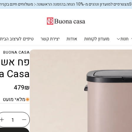
דון ונהנים מ-10% הנחה בהזמנה הראשונה
משלוחים חינם בקניה מעל 599₪
חנות
מועדון לקוחות
אודות
יצירת קשר
טיפים לעיצוב הבית
BUONA CASA
מקלחת ושירותים
עיצוב הבית
יחים
מוצרי חשמל
אחסון וארגון
na Casa
פחים לשירותים
אחסון וארגון
אחסון וארגון
שטיחים
מחיר
479₪
שטיחי ילדים
רגיל
מלאי מועט
מתקני כביסה