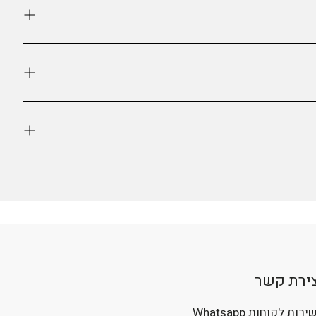
- ברגע שהוא חוזר תקבלו עדכון ותוכלו לרכוש.
צירת קשר
רות לקוחות Whatsapp