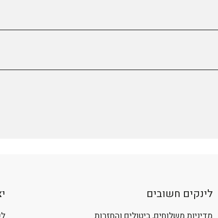
.
 בקריית אונו או למחסן בכפר קאסם.
 מומלץ להירשם ל״הודיעו לי כשהמוצר חוזר למלאי״ בעמוד המוצר 
ש. בהתאם לתקנון יקוזזו דמי ביטול בגובה 5% מערך העסקה.
ן האתר
.
לינקים חשובים
י
מדיניות משלוחים, ביטולים והחזרות
לשי