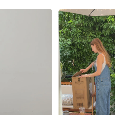
 פתיחה מכאני, סגירה שקטה
ח — נצמד לקיר
 לשקיות 30–35 ליטר
ת
שקית מתאים?
לבית עם ילדים?
רה השקטה והמכסה המסתיר את השקית אידיאליים לבתים
ד. אין לשפשף עם ספוגים שוחקים.
השתמש ללא הרגליים?
יתנות לפירוק בהברגה מהירה.
 בלבד, ייתכנו הבדלי גוון קלים בין התמונות לבין המוצר