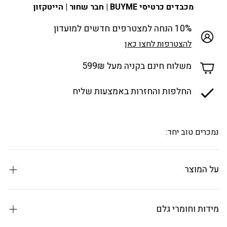
מכבדים כרטיסי BUYME | חבר שחור | הייטקזון
10% הנחה למצטרפים חדשים למועדון
להצטרפות לחצו כאן
משלוח חינם בקניה מעל 599₪
החלפות והחזרות באמצעות שליח
נמכרים טוב יחד:
על המוצר
מתקן כביסה מתרחב 2 מטר Casaflex
מבית Casasi האוסטרית עבור Buona casa
מידות וחומרי גלם
מתרחב ל 2 מטר מלאים ללא הפרדה