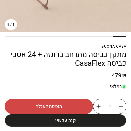
9
/
1
BUONA CASA
מתקן כביסה מתרחב ברונזה + 24 אטבי
כביסה CasaFlex
מחיר
479₪
רגיל
במלאי
הוספה לעגלה
קנה עכשיו