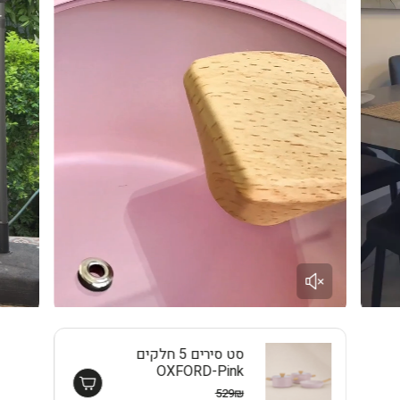
סט סירים 5 חלקים
OXFORD-Pink
EISENTHAL
529₪