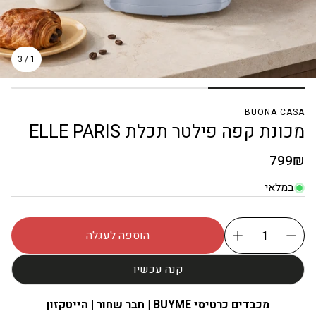
3
/
1
BUONA CASA
מכונת קפה פילטר תכלת ELLE PARIS
מחיר
799₪
רגיל
במלאי
הוספה לעגלה
קנה עכשיו
מכבדים כרטיסי BUYME | חבר שחור | הייטקזון