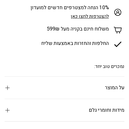
10% הנחה למצטרפים חדשים למועדון
להצטרפות לחצו כאן
משלוח חינם בקניה מעל 599₪
החלפות והחזרות באמצעות שליח
נמכרים טוב יחד:
על המוצר
מכונת קפה דיגיטלית ELLE Panache – להתעורר בכל בוקר
לסטייל פריזאי
מידות וחומרי גלם
הכניסו את הניחוח של בתי הקפה של פריז היישר אל המטבח
שלכם. מכונת הקפה הדיגיטלית מסדרת
Panache
של המותג
טכנולוגיה: לוח בקרה דיגיטלי עם תצוגת LCD וטיימר לתכנות