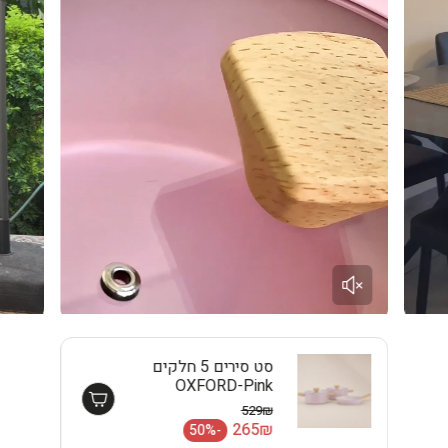
סט סירים 5 חלקים
OXFORD-Pink
EISENTHAL
529₪
מחיר רגיל
265₪
-50%
מחיר מבצע