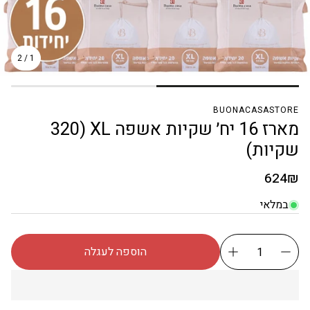
2
/
1
BUONACASASTORE
מארז 16 יח׳ שקיות אשפה XL (320
שקיות)
מחיר
624₪
רגיל
במלאי
הוספה לעגלה