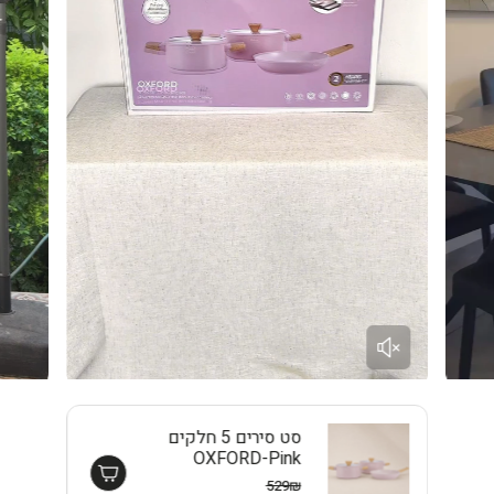
סט סירים 5 חלקים
OXFORD-Pink
EISENTHAL
529₪