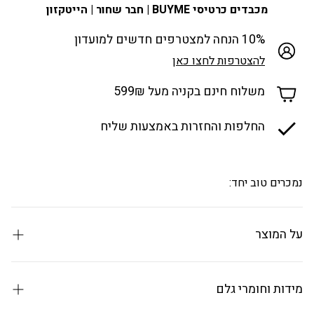
מכבדים כרטיסי BUYME | חבר שחור | הייטקזון
10% הנחה למצטרפים חדשים למועדון
להצטרפות לחצו כאן
משלוח חינם בקניה מעל 599₪
החלפות והחזרות באמצעות שליח
נמכרים טוב יחד:
על המוצר
20 יחידות- Ideal fit בכל חבילה
שקיות אשפה איכותיות ומעוצבות, גדולות במיוחד איכות גבוהה
מידות וחומרי גלם
במיוחד