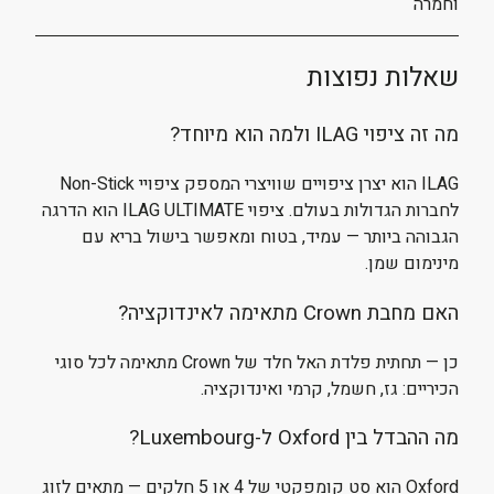
וחמרה
שאלות נפוצות
מה זה ציפוי ILAG ולמה הוא מיוחד?
ILAG הוא יצרן ציפויים שוויצרי המספק ציפויי Non-Stick
לחברות הגדולות בעולם. ציפוי ILAG ULTIMATE הוא הדרגה
הגבוהה ביותר — עמיד, בטוח ומאפשר בישול בריא עם
מינימום שמן.
האם מחבת Crown מתאימה לאינדוקציה?
כן — תחתית פלדת האל חלד של Crown מתאימה לכל סוגי
הכיריים: גז, חשמל, קרמי ואינדוקציה.
מה ההבדל בין Oxford ל-Luxembourg?
Oxford הוא סט קומפקטי של 4 או 5 חלקים — מתאים לזוג