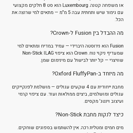
או משפחה קטנה. Luxembourg הוא סט 8 חלקים מקצועי
עם גימור שיש ותחתית עבה 5 מ"מ — מתאים למי שרוצה את
הכל.
מה ההבדל בין Fusion ל-Crown?
Fusion הוא נירוסטה היברידי — עמיד במדיח ומתאים למי
שמעדיף ניקוי נוח. Crown הוא ציפוי Non-Stick ILAG
שוויצרי — קל יותר לבישול עם מינימום שמן.
מה מיוחד ב-Oxford FluffyPan?
מחבת ייחודית עם 4 שקעים עגולים — מושלמת לפנקייקים
עגולים ומושלמים, ביצים ממולאות ועוד. עם ציפוי קרמי
ועיצוב וינטג' מקסים.
כיצד לנקות מחבת Non-Stick?
מים חמים ומטלית רכה. אין להשתמש בספוגים שוחקים.