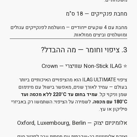
משפחתיים.
מחבת פנקייקים — 18 ס"מ
מחבת עם 4 שקעים ייחודיים — מושלמת לפנקייקים עגולים
ומושלמים וביצים ממולאות.
3. ציפוי וחומר — מה ההבדל?
⭐ Non-Stick ILAG שוויצרי — Crown
ציפוי ILAG ULTIMATE הוא מהציפויים האיכותיים ביותר
בעולם — עמיד לאורך שנים, מאפשר בישול עם מינימום
שמן וניקוי קל.
עמיד בחום עד 220°C ללא מכסה ועד
180°C עם מכסה.
לשמירה על הציפוי: השתמשו רק באביזרי
סיליקון או עץ.
אלומיניום יצוק — Oxford, Luxembourg, Berlin
יציקת אלומיניום רב-שכבתית עם תחתית עבה לפיזור חום