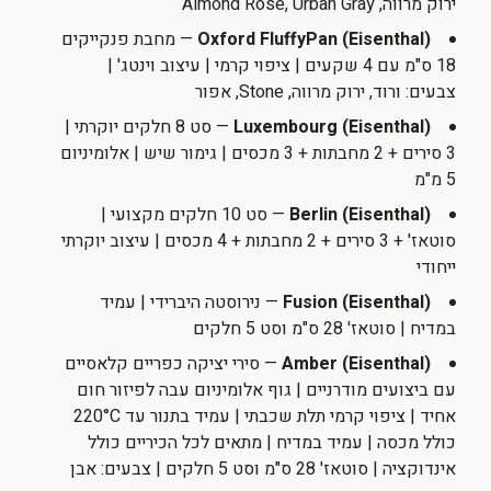
ירוק מרווה, Almond Rose, Urban Gray
Oxford FluffyPan (Eisenthal)
— מחבת פנקייקים
18 ס"מ עם 4 שקעים | ציפוי קרמי | עיצוב וינטג' |
צבעים: ורוד, ירוק מרווה, Stone, אפור
Luxembourg (Eisenthal)
— סט 8 חלקים יוקרתי |
3 סירים + 2 מחבתות + 3 מכסים | גימור שיש | אלומיניום
5 מ"מ
Berlin (Eisenthal)
— סט 10 חלקים מקצועי |
סוטאז' + 3 סירים + 2 מחבתות + 4 מכסים | עיצוב יוקרתי
ייחודי
Fusion (Eisenthal)
— נירוסטה היברידי | עמיד
במדיח | סוטאז' 28 ס"מ וסט 5 חלקים
Amber (Eisenthal)
— סירי יציקה כפריים קלאסיים
עם ביצועים מודרניים | גוף אלומיניום עבה לפיזור חום
אחיד | ציפוי קרמי תלת שכבתי | עמיד בתנור עד 220°C
כולל מכסה | עמיד במדיח | מתאים לכל הכיריים כולל
אינדוקציה | סוטאז' 28 ס"מ וסט 5 חלקים | צבעים: אבן